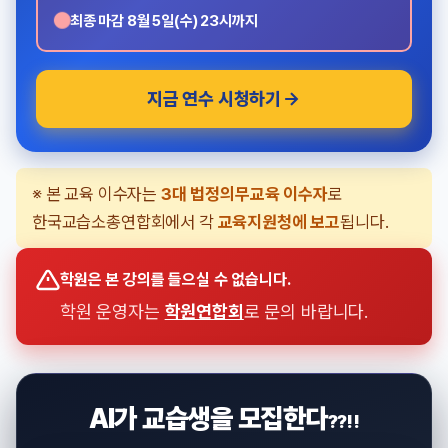
●
최종 마감 8월 5일(수) 23시까지
지금 연수 시청하기
※ 본 교육 이수자는
3대 법정의무교육 이수자
로
한국교습소총연합회에서 각
교육지원청에 보고
됩니다.
학원은 본 강의를 들으실 수 없습니다.
학원 운영자는
학원연합회
로 문의 바랍니다.
AI가 교습생을 모집한다
??!!