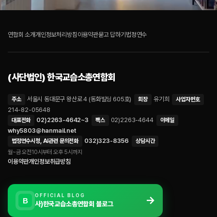
연합회 소개
개인정보처리방침
이용약관
묻고 답하기
법정연수
(사단법인) 한국교습소총연합회
서울시 동대문구 왕산로 4 (동화빌딩 605호)
유기희
주소
회장
사업자번호
214-82-05648
02)2263-4642~3
02)2263-4644
대표전화
팩스
이메일
why5803@hanmail.net
032)323-8356
법정연수시청, AI관련 문의전화
상담시간
월~금 오전10시부터 오후 5시까지
이용약관
개인정보취급방침
OFFICIAL BLOG
→
B
사)한국교습소총연합회 블로그